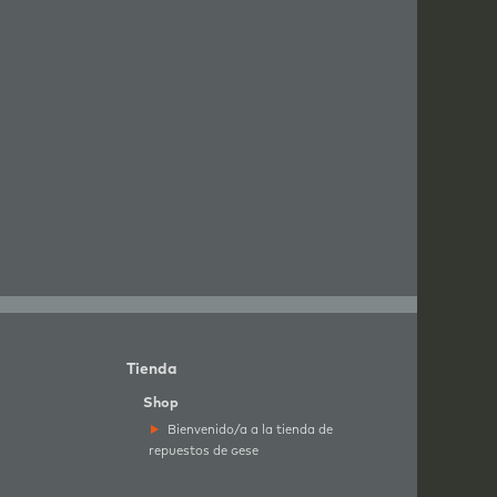
Tienda
Shop
Bienvenido/a a la tienda de
repuestos de
g
ese