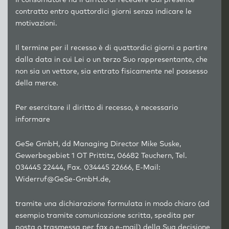
Il consumatore ha il diritto di recedere dal presente
contratto entro quattordici giorni senza indicare le
motivazioni.
Il termine per il recesso è di quattordici giorni a partire
dalla data in cui Lei o un terzo Suo rappresentante, che
non sia un vettore, sia entrato fisicamente nel possesso
della merce.
Per esercitare il diritto di recesso, è necessario
informare
GeSe GmbH, dd Managing Director Mike Suske,
Gewerbegebiet 1 OT Prittitz, 06682 Teuchern, Tel.
034445 22444, Fax. 034445 22666, E-Mail:
Widerruf@GeSe-GmbH.de,
tramite una dichiarazione formulata in modo chiaro (ad
esempio tramite comunicazione scritta, spedita per
posta o trasmessa per fax o e-mail) della Sua decisione