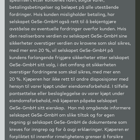
spesifisert etter kundenes navn, solgte varer,
betalingsbetingelser og beløpet på alle utestående
fordringer. Hvis kunden misligholder betaling, har
selskapet GeSe-GmbH også rett til å bekjentgjøre
avståelse av eventuelle fordringer overfor kunden. Hvis
den realiserbare verdien av selskapet GeSe-GmbH sine
sikkerheter overstiger verdien av kravene som skal sikres,
med mer enn 20 %, vil selskapet GeSe-GmbH på
kundens forlangende frigjøre sikkerheter etter selskapet
GeSe-GmbH sitt valg, i det omfang at sikkerheten
overstiger fordringene som skal sikres, med mer enn
20 %. Kjøperen har ikke rett til andre disposisjoner med
hensyn til varer kjøpt under eiendomsforbehold. I tilfelle
pantsettelse eller beslagleggelse av varer kjøpt under
eiendomsforbehold, må kjøperen påpeke selskapet
GeSe-GmbH sitt eierskap. Han må omgående informere
selskapet GeSe-GmbH om slike tiltak og for egen
regning gi selskapet GeSe-GmbH de dokumentene som
kreves for inngrep og for å avgi erklæringer. Kjøperen er
forpliktet til innenfor rimelighetens grenser å forsikre