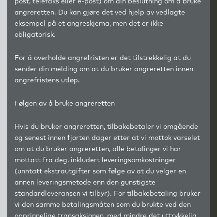
post, telefaks eller e-post) om din beslutning om å bruke
angreretten. Du kan gjøre det ved hjelp av vedlagte
eksempel på et angreskjema, men det er ikke
obligatorisk.
For å overholde angrefristen er det tilstrekkelig at du
sender din melding om at du bruker angreretten innen
angrefristens utløp.
Følgen av å bruke angreretten
Hvis du bruker angreretten, tilbakebetaler vi omgående
og senest innen fjorten dager etter at vi mottok varselet
om at du bruker angreretten, alle betalinger vi har
mottatt fra deg, inkludert leveringsomkostninger
(unntatt ekstrautgifter som følge av at du velger en
annen leveringsmetode enn den gunstigste
standardleveransen vi tilbyr). For tilbakebetaling bruker
vi den samme betalingsmåten som du brukte ved den
opprinnelige transaksjonen, med mindre det uttrykkelig