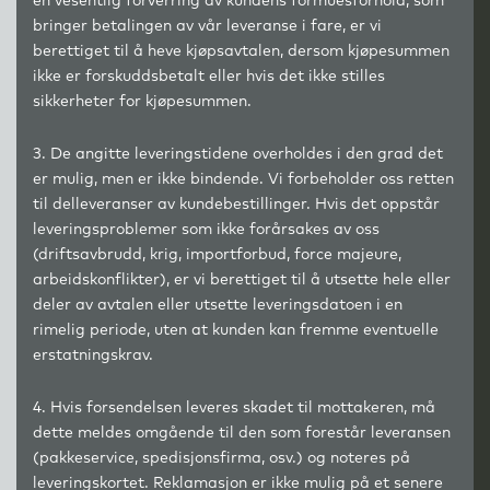
en vesentlig forverring av kundens formuesforhold, som
bringer betalingen av vår leveranse i fare, er vi
berettiget til å heve kjøpsavtalen, dersom kjøpesummen
ikke er forskuddsbetalt eller hvis det ikke stilles
sikkerheter for kjøpesummen.
3. De angitte leveringstidene overholdes i den grad det
er mulig, men er ikke bindende. Vi forbeholder oss retten
til delleveranser av kundebestillinger. Hvis det oppstår
leveringsproblemer som ikke forårsakes av oss
(driftsavbrudd, krig, importforbud, force majeure,
arbeidskonflikter), er vi berettiget til å utsette hele eller
deler av avtalen eller utsette leveringsdatoen i en
rimelig periode, uten at kunden kan fremme eventuelle
erstatningskrav.
4. Hvis forsendelsen leveres skadet til mottakeren, må
dette meldes omgående til den som forestår leveransen
(pakkeservice, spedisjonsfirma, osv.) og noteres på
leveringskortet. Reklamasjon er ikke mulig på et senere