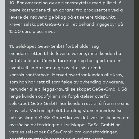
10. For omregning av en tjenesteytelse med plikt til å
bære kostnadene til en garanti fra produsenten ved å
levere de nødvendige bilag på et senere tidspunkt,
krever selskapet GeSe-GmbH et behandlingsgebyr på
15,00 euro pluss mva.
11. Selskapet GeSe-GmbH forbeholder seg
eiendomsretten til de leverte varene, inntil kunden har
betalt alle utestående fordringer og har gjort opp en
eventuell saldo som følge av et eksisterende
kontokurantforhold. Herved overdrar kunden alle krav,
som han har rett til som følge av avhending av varene,
herunder alle tilleggskrav, til selskapet GeSe-GmbH. Så
lenge kunden oppfyller sine forpliktelser overfor
selskapet GeSe-GmbH, har kunden rett til å fremme sine
krav selv. Ved misligholdt betaling stanser inndrivelse
når selskapet GeSe-GmbH krever det, varsles kunden om
avståelse av fordringen til selskapet GeSe-GmbH og
varsles selskapet GeSe-GmbH om kundefordringen,