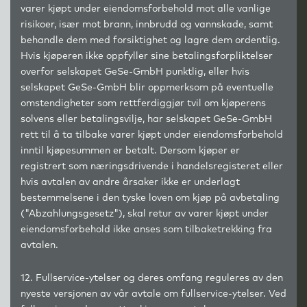
varer kjøpt under eiendomsforbehold mot alle vanlige
risikoer, især mot brann, innbrudd og vannskade, samt
behandle dem med forsiktighet og lagre dem ordentlig.
Hvis kjøperen ikke oppfyller sine betalingsforpliktelser
overfor selskapet GeSe-GmbH punktlig, eller hvis
selskapet GeSe-GmbH blir oppmerksom på eventuelle
omstendigheter som rettferdiggjør tvil om kjøperens
solvens eller betalingsvilje, har selskapet GeSe-GmbH
rett til å ta tilbake varer kjøpt under eiendomsforbehold
inntil kjøpesummen er betalt. Dersom kjøper er
registrert som næringsdrivende i handelsregisteret eller
hvis avtalen av andre årsaker ikke er underlagt
bestemmelsene i den tyske loven om kjøp på avbetaling
("Abzahlungsgesetz"), skal retur av varer kjøpt under
eiendomsforbehold ikke anses som tilbaketrekking fra
avtalen.
12. Fullservice-ytelser og deres omfang reguleres av den
nyeste versjonen av vår avtale om fullservice-ytelser. Ved