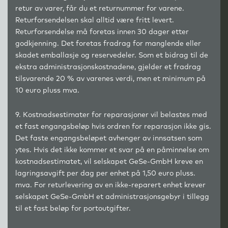
retur av varer, får du et returnummer for varene.
Returforsendelsen skal alltid være fritt levert.
Returforsendelse må foretas innen 30 dager etter
godkjenning. Det foretas fradrag for manglende eller
skadet emballasje og reservedeler. Som et bidrag til de
ekstra administrasjonskostnadene, gjelder et fradrag
tilsvarende 20 % av varenes verdi, men et minimum på
10 euro pluss mva.
9. Kostnadsestimater for reparasjoner vil belastes med
et fast engangsbeløp hvis ordren for reparasjon ikke gis.
Det faste engangsbeløpet avhenger av innsatsen som
ytes. Hvis det ikke kommer et svar på en påminnelse om
kostnadsestimatet, vil selskapet GeSe-GmbH kreve en
lagringsavgift per dag per enhet på 1,50 euro pluss.
mva. For returlevering av en ikke-reparert enhet krever
selskapet GeSe-GmbH et administrasjonsgebyr i tillegg
til et fast beløp for portoutgifter.