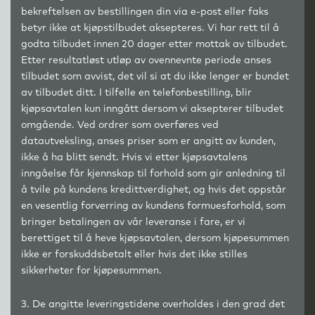
bekreftelsen av bestillingen din via e-post eller faks
betyr ikke at kjøpstilbudet aksepteres. Vi har rett til å
godta tilbudet innen 20 dager etter mottak av tilbudet.
Etter resultatløst utløp av ovennevnte periode anses
tilbudet som avvist, det vil si at du ikke lenger er bundet
av tilbudet ditt. I tilfelle en telefonbestilling, blir
kjøpsavtalen kun inngått dersom vi aksepterer tilbudet
omgående. Ved ordrer som overføres ved
datautveksling, anses priser som er angitt av kunden,
ikke å ha blitt sendt. Hvis vi etter kjøpsavtalens
inngåelse får kjennskap til forhold som gir anledning til
å tvile på kundens kredittverdighet, og hvis det oppstår
en vesentlig forverring av kundens formuesforhold, som
bringer betalingen av vår leveranse i fare, er vi
berettiget til å heve kjøpsavtalen, dersom kjøpesummen
ikke er forskuddsbetalt eller hvis det ikke stilles
sikkerheter for kjøpesummen.
3. De angitte leveringstidene overholdes i den grad det