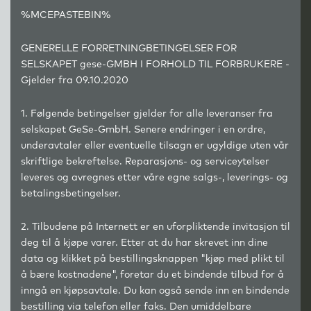
%MCEPASTEBIN%
GENERELLE FORRETNINGBETINGELSER FOR
SELSKAPET
g
ese-GMBH I FORHOLD TIL FORBRUKERE -
Gjelder fra 09.10.2020
1. Følgende betingelser gjelder for alle leveranser fra
selskapet GeSe-GmbH. Senere endringer i en ordre,
underavtaler eller eventuelle tilsagn er ugyldige uten vår
skriftlige bekreftelse. Reparasjons- og serviceytelser
leveres og avregnes etter våre egne salgs-, leverings- og
betalingsbetingelser.
2. Tilbudene på Internett er en uforpliktende invitasjon til
deg til å kjøpe varer. Etter at du har skrevet inn dine
data og klikket på bestillingsknappen "kjøp med plikt til
å bære kostnadene", foretar du et bindende tilbud for å
inngå en kjøpsavtale. Du kan også sende inn en bindende
bestilling via telefon eller faks. Den umiddelbare