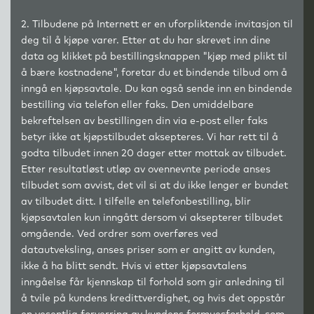
2. Tilbudene på Internett er en uforpliktende invitasjon til
deg til å kjøpe varer. Etter at du har skrevet inn dine
data og klikket på bestillingsknappen "kjøp med plikt til
å bære kostnadene", foretar du et bindende tilbud om å
inngå en kjøpsavtale. Du kan også sende inn en bindende
bestilling via telefon eller faks. Den umiddelbare
bekreftelsen av bestillingen din via e-post eller faks
betyr ikke at kjøpstilbudet aksepteres. Vi har rett til å
godta tilbudet innen 20 dager etter mottak av tilbudet.
Etter resultatløst utløp av ovennevnte periode anses
tilbudet som avvist, det vil si at du ikke lenger er bundet
av tilbudet ditt. I tilfelle en telefonbestilling, blir
kjøpsavtalen kun inngått dersom vi aksepterer tilbudet
omgående. Ved ordrer som overføres ved
datautveksling, anses priser som er angitt av kunden,
ikke å ha blitt sendt. Hvis vi etter kjøpsavtalens
inngåelse får kjennskap til forhold som gir anledning til
å tvile på kundens kredittverdighet, og hvis det oppstår