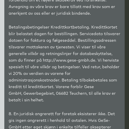
forbehold om et høyere skadekrav ved forsinkelse.
Avregning av våre krav er bare tillatt med krav som er
anerkjent av oss eller er juridisk bindende.
Betalingsbetingelser Kredittkortbetaling. Kredittkortet
blir belastet dagen for bestillingen. Servicedato tilsvarer
datoen for faktura og følgeseddel. Bestillingsadressen
tilsvarer mottakeren av tjenesten. Vi viser til våre
generelle vilkår og retningslinjer for databeskyttelse,
som du finner på http://www.gese-gmbh.de. Vi henviste
spesielt til våre vilkår og betingelser. Ved retur, beholder
vi 20% av verdien av varene for
administrasjonskostnader. Betaling tilbakebetales som
kreditt til kredittkortet. Varene forblir Gese
GmbH, Gewerbegebiet, 06682 Teuchern, til alle krav er
betalt i sin helhet.
8. En juridisk angrerett for foretak eksisterer ikke. Det
gis ingen angrerett i henhold til avtalen. Hvis GeSe-
GmbH etter eget skjønn i enkelte tilfeller aksepterer