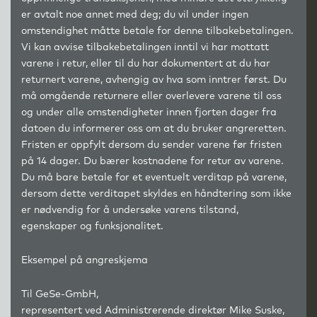
er avtalt noe annet med deg; du vil under ingen
omstendighet måtte betale for denne tilbakebetalingen.
Vi kan avvise tilbakebetalingen inntil vi har mottatt
varene i retur, eller til du har dokumentert at du har
returnert varene, avhengig av hva som inntrer først. Du
må omgående returnere eller overlevere varene til oss
og under alle omstendigheter innen fjorten dager fra
datoen du informerer oss om at du bruker angreretten.
Fristen er oppfylt dersom du sender varene før fristen
på 14 dager.
Du bærer kostnadene for retur av varene.
Du må bare betale for et eventuelt verditap på varene,
dersom dette verditapet skyldes en håndtering som ikke
er nødvendig for å undersøke varens tilstand,
egenskaper og funksjonalitet.
Eksempel på angreskjema
Til GeSe-GmbH,
representert ved Administrerende direktør Mike Suske,