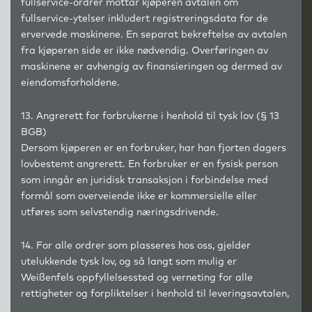
fullservice-ordrer mottar kjøperen avtalen om
fullservice-ytelser inkludert registreringsdata for de
ervervede maskinene. En separat bekreftelse av avtalen
fra kjøperen side er ikke nødvendig. Overføringen av
maskinene er avhengig av finansieringen og dermed av
eiendomsforholdene.
13. Angrerett for forbrukerne i henhold til tysk lov (§ 13
BGB)
Dersom kjøperen er en forbruker, har han fjorten dagers
lovbestemt angrerett. En forbruker er en fysisk person
som inngår en juridisk transaksjon i forbindelse med
formål som overveiende ikke er kommersielle eller
utføres som selvstendig næringsdrivende.
14. For alle ordrer som plasseres hos oss, gjelder
utelukkende tysk lov, og så langt som mulig er
Weißenfels oppfyllelsessted og verneting for alle
rettigheter og forpliktelser i henhold til leveringsavtalen,