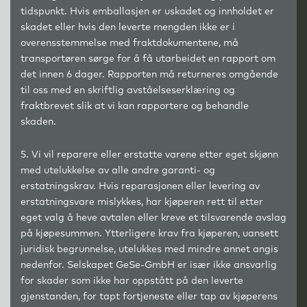
tidspunkt. Hvis emballasjen er uskadet og innholdet er
skadet eller hvis den leverte mengden ikke er i
overensstemmelse med fraktdokumentene, må
transportøren sørge for å få utarbeidet en rapport om
det innen 6 dager. Rapporten må returneres omgående
til oss med en skriftlig avståelseserklæring og
fraktbrevet slik at vi kan rapportere og behandle
skaden.
5. Vi vil reparere eller erstatte varene etter eget skjønn
med utelukkelse av alle andre garanti- og
erstatningskrav. Hvis reparasjonen eller levering av
erstatningsvare mislykkes, har kjøperen rett til etter
eget valg å heve avtalen eller kreve et tilsvarende avslag
på kjøpesummen. Ytterligere krav fra kjøperen, uansett
juridisk begrunnelse, utelukkes med mindre annet angis
nedenfor. Selskapet GeSe-GmbH er især ikke ansvarlig
for skader som ikke har oppstått på den leverte
gjenstanden, for tapt fortjeneste eller tap av kjøperens