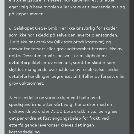
erstatningsvare mislykkes, har kjøperen rett til etter
eget valg å heve avtalen eller kreve et tilsvarende avslag
på kjøpesummen.
6. Selskapet GeSe-GmbH er ikke ansvarlig for skader
som ikke har skjedd på selve den leverte gjenstanden.
Juridiske ansvarskrav (slik som produktansvar) og
ansvar for forsett eller grov uaktsomhet berøres ikke av
dette. Dessuten er vårt ansvar for mislighold av
avtaleforpliktelser av noen art, samt for skader som
skyldes manglende overholdelse av forpliktelser under
avtaleforhandlinger, begrenset til tilfeller av forsett eller
grov uaktsomhet.
7. Forsendelse av varene skjer ved hjelp av et
spedisjonsfirma etter vårt valg. For ordrer med en
ordreverdi på under 75,00 Euro ekskl. mva., beregnes
det per ordre et fast engangsbeløp for frakt; ved
etterfølgende leveranser kreves det ingen
kostnadsdeling.