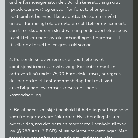
andre formuesgjenstander. Juridiske erstatningskrav
(produktansvar) og ansvar for forsett eller grov
uaktsomhet berøres ikke av dette. Dessuten er vårt
ansvar for mislighold av avtaleforpliktelser av noen art,
samt for skader som skyldes manglende overholdelse av
forpliktelser under avtaleforhandlinger, begrenset til
tilfeller av forsett eller grov uaktsomhet.
6. Forsendelse av varene skjer ved hjelp av et
spedisjonsfirma etter vårt valg. For ordrer med en
ordreverdi på under 75,00 Euro ekskl. mva., beregnes
det per ordre et fast engangsbeløp for frakt; ved
etterfølgende leveranser kreves det ingen
kostnadsdeling.
7. Betalinger skal skje i henhold til betalingsbetingelsene
som fremgår av våre fakturaer. Hvis betalingsfristen
overskrides, må det betales morarente i henhold til tysk
lov (§ 288 Abs. 2 BGB) pluss påløpte omkostninger. Med