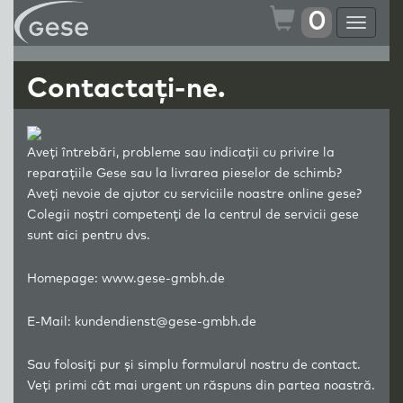
0
Toggle
navigat
Contactați-ne.
Aveți întrebări, probleme sau indicații cu privire la
reparațiile Gese sau la livrarea pieselor de schimb?
Aveți nevoie de ajutor cu serviciile noastre online gese?
Colegii noștri competenți de la centrul de servicii gese
sunt aici pentru dvs.
Homepage:
www.gese-gmbh.de
E-Mail:
kundendienst@gese-gmbh.de
Sau folosiți pur și simplu formularul nostru de contact.
Veți primi cât mai urgent un răspuns din partea noastră.