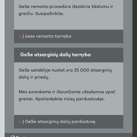
GeSe remonto procedūra išsiskiria tikslumu ir
greičiu. Susipažinkite.
Į
g
ese remonto tarnyba
GeSe atsarginių dalių tarnyba
GeSe sandėlyje nuolat yra 35 000 atsarginių
dalių ir priedų.
Mes surenkame ir išsiunčiame užsakymus ypač
greitai. Apsilankykite mūsų parduotuvėje.
Į GeSe atsarginių dalių parduotuvę