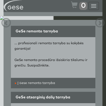
0
Toggle
navigat
GeSe remonto tarnyba
... profesionali remonto tarnyba su kokybės
garantija!
GeSe remonto procedūra išsiskiria tikslumu ir
greičiu. Susipažinkite.
Į
g
ese remonto tarnyba
GeSe atsarginių dalių tarnyba