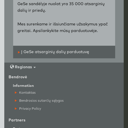
GeSe sandėlyje nuolat yra 35 000 atsarginių
dalių ir priedų.
Mes surenkame ir išsiunčiame užsakymus ypač
greitai. Apsilankykite mūsų parduotuvėje.
Į GeSe atsarginių dalių parduotuvę
Regionas
Bendrovė
Information
Kontaktas
Bendrosios sutarčių sąlygos
Privacy Policy
Partners