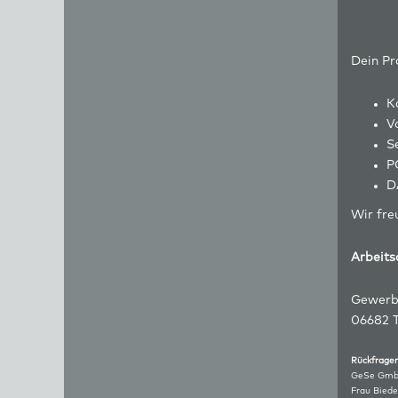
Dein Pro
K
Vo
S
P
D
Wir fre
Arbeits
Gewerb
06682 T
Rückfr
GeSe Gm
Frau Biede