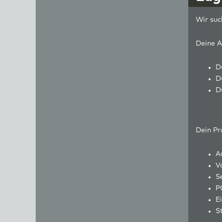
Wir suc
Deine A
D
D
D
Dein Pro
A
V
S
P
E
S