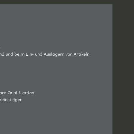
n
nd und beim Ein- und Auslagern von Artikeln
are Qualifikation
reinsteiger