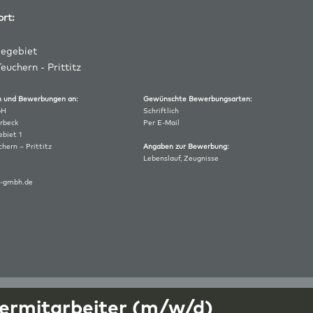
ort:
egebiet
euchern - Prittitz
agen und Bewerbungen an:
Gewünschte Bewerbungsarten:
bH
Schriftlich
rbeck
Per E-Mail
biet 1
hern – Prittitz
Angaben zur Bewerbung:
Lebenslauf, Zeugnisse
-gmbh.de
ermitarbeiter (m/w/d)