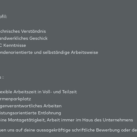
fil:
echnisches Verständnis
andwerkliches Geschick
C Kenntnisse
undenorientierte und selbständige Arbeitsweise
 :
exible Arbeitszeit in Voll- und Teilzeit
irmenparkplatz
igenverantwortliches Arbeiten
eistungsorientierte Entlohnung
eine Montagetätigkeit, Arbeit immer im Haus des Unternehmens
uen uns auf deine aussagekräftige schriftliche Bewerbung oder d