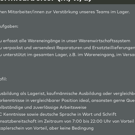
hen Mitarbeiter/innen zur Verstärkung unseres Teams im Lager.
ufgaben:
u erfasst alle Wareneingänge in unser Warenwirtschaftssystem
u verpackst und versendest Reparaturen und Ersatzteillieferunge
u unterstützt im gesamten Lager, z.B. im Wareneingang, im Versa
fil:
usbildung als Lagerist, kaufmännische Ausbildung oder vergleichb
orkenntnisse in vergleichbarer Position ideal, ansonsten gerne Que
elbständige und zuverlässige Arbeitsweise
C Kenntnisse sowie deutsche Sprache in Wort und Schrift
insatzbereitschaft im Zeitraum von 7:00 bis 22:00 Uhr von Vorteil
taplerschein von Vorteil, aber keine Bedingung