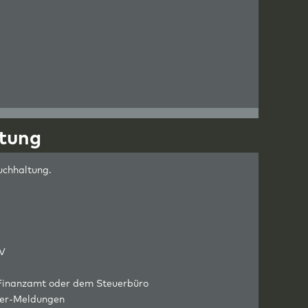
ltung
uchhaltung.
EV
 Finanzamt oder dem Steuerbüro
uer-Meldungen