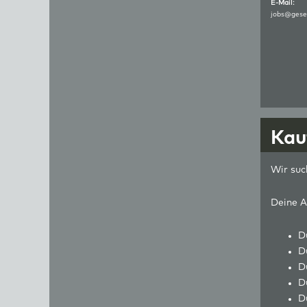
E-Mail:
jobs@gese
Kau
Wir suc
Deine A
D
D
D
D
D