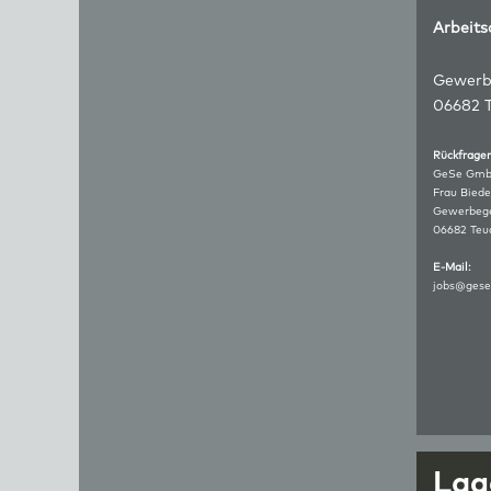
Arbeits
Gewerb
06682 T
Rückfr
GeSe Gm
Frau Biede
Gewerbege
06682 Teuc
E-Mail:
jobs@gese
Lag