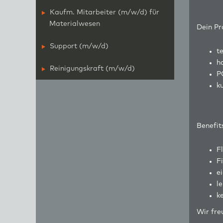
Kaufm. Mitarbeiter (m/w/d) für
Materialwesen
Dein Pro
Support (m/w/d)
t
h
Reinigungskraft (m/w/d)
P
k
Benefits
Fl
F
e
l
k
Wir fre