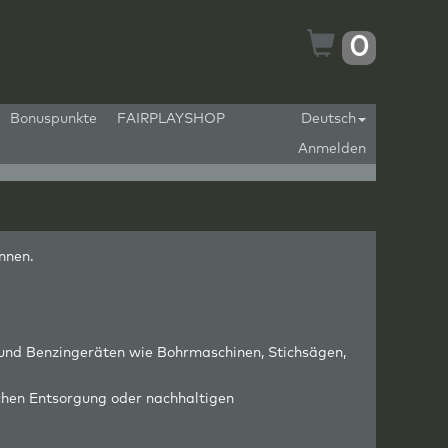
0
Bonuspunkte
FAIRPLAYSHOP
Deutsch
Anmelden
nnen.
 und Benzingeräten wie Bohrmaschinen, Stichsägen,
chen Entsorgung oder nachhaltigen