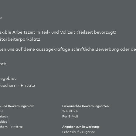
s:
exible Arbeitszeit in Teil- und Vollzeit (Teilzeit bevorzugt)
itarbeiterparkplatz
uen uns auf deine aussagekräftige schriftliche Bewerbung oder d
ort:
egebiet
euchern - Prittitz
agen und Bewerbungen an:
Gewünschte Bewerbungsarten:
bH
Schriftlich
rbeck
Per E-Mail
biet 1
hern – Prittitz
Angaben zur Bewerbung:
Lebenslauf, Zeugnisse