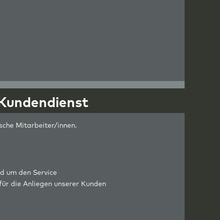
 Kundendienst
che Mitarbeiter/innen.
nd um den Service
für die Anliegen unserer Kunden