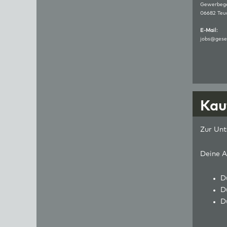
Gewerbege
06682 Teuc
E-Mail:
jobs@gese
Kau
Zur Unt
Deine A
D
D
D