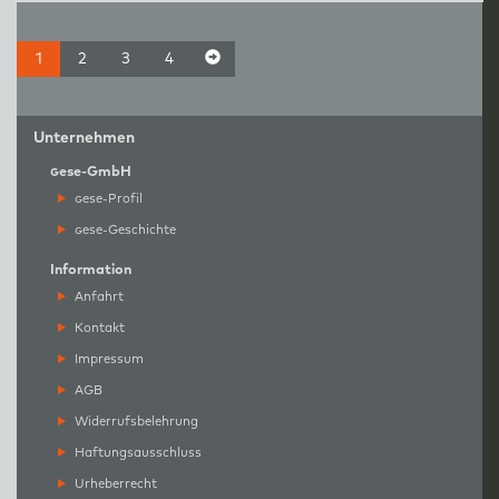
1
2
3
4
Unternehmen
g
ese-GmbH
g
ese-Profil
g
ese-Geschichte
Information
Anfahrt
Kontakt
Impressum
AGB
Widerrufsbelehrung
Haftungsausschluss
Urheberrecht